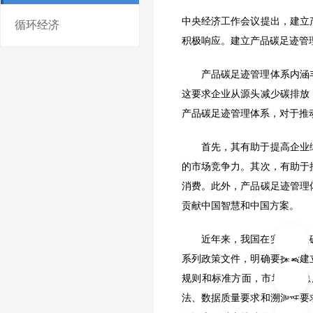
中央经济工作会议提出，建立
循环经济
积极响应。建立产品碳足迹管
产品碳足迹管理体系内涵丰
这要求企业从源头减少碳排放
产品碳足迹管理体系，对于推
首先，其有助于提高企业绿
的市场竞争力。其次，有助于
消费。此外，产品碳足迹管理
贡献中国智慧和中国方案。
近年来，我国在实施产品碳
系列政策文件，明确要探索建
规则和标准方面，市场监管总
法、数据质量要求和溯源性要