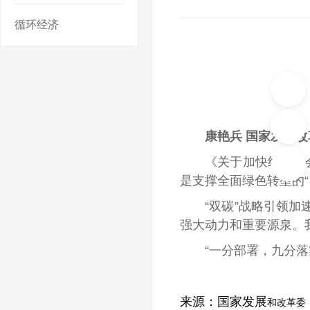
循环经济
康艳兵 国家发展
《关于加快经济社会发
是支撑全面绿色转型的“
“双碳”战略引领加速
强大动力和重要源泉。
“一分部署，九分落实
来源：国家发展
和改革委