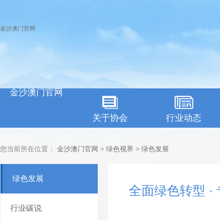
金沙澳门官网
金沙澳门官网
关于协会
行业动态
您当前所在位置：
金沙澳门官网
>
绿色视界
>
绿色发展
绿色发展
全面绿色转型 
行业碳说