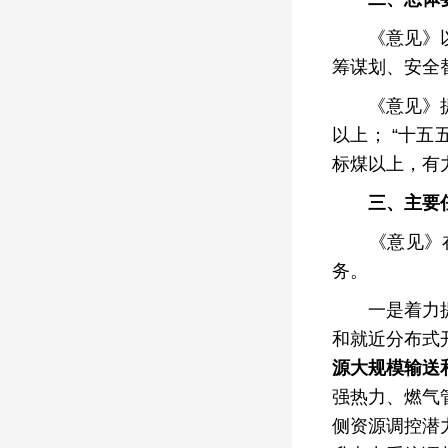
《意见》以习
筹谋划、安全
《意见》提出
以上； “十
标煤以上，有力
三、主要
《意见》在提
务。
一是着力提升
和就近分布式
源大规模输送
强热力、燃气
侧资源调控潜