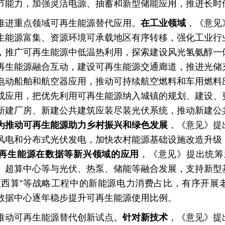
节能力，加强灵活电源、抽蓄和新型储能应用，推进长时
进重点领域可再生能源替代应用。
在工业领域
，《意见
生能源富集、资源环境可承载地区有序转移，强化工业行
，推广可再生能源中低温热利用，探索建设风光氢氨醇一
再生能源融合互动，建设可再生能源交通廊道，推进光储
电动船舶和航空器应用，推动可持续航空燃料和车用燃料
成应用，把优先利用可再生能源纳入城镇的规划、建设、
新建厂房、新建公共建筑应装尽装光伏系统，推动新建公
为推动可再生能源助力乡村振兴和绿色发展
，《意见》提
风电和分布式光伏发电，加快农村能源基础设施改造升级
再生能源在数据等新兴领域的应用
，《意见》提出统筹
、超算中心等与光伏、热泵、储能等融合发展，支持新型
数西算”等战略工程中的新能源电力消费占比，有序开展
数据中心逐年稳步提升可再生能源使用比例。
动可再生能源替代创新试点。
针对新技术
，《意见》提