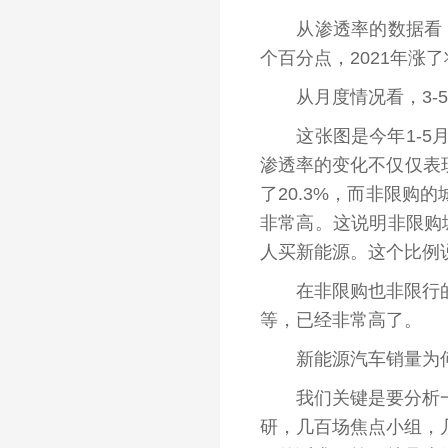
从渗透率的数据看，今
个百分点，2021年涨
从月度情况看，3
-
这张图
是
今年1
-
5
渗透率的变化不仅仅
表
了20.3%，
而
非限购的
非常高。
这
说明非限购
人买新能源。这个比例
在非限购也非限行的10
等，已经非常高了。
新能源汽车
销量
为
我们关键是要分析一下
研，几百场焦点小组，