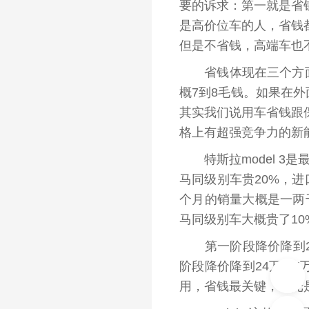
要的
诉求
：第一就是省
是高价位
车
的人，省钱
但是不省钱，高端车也
省钱体现
在
三个方
概7到8毛钱。如果在
其实我们说用车省钱跟保
格上有超强竞争力的新
特斯拉model 3是
马同级别车贵20%，进
个月
的
销量大概
是
一两
马同级别车大概贵了10
第一阶段降价降到27
阶段降价降到24万
-
25
用，省钱最关键，不光