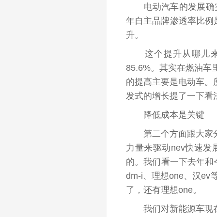
电动汽车的发展确实对
年自主品牌
渗透率
比例
升。
这个提升从哪儿来的
85.6%。其实在燃油
的提高主要是电动车。
发式的增长提了一下看
降低成本是关键
第二个方面跟大家分享
力量来驱动
nev
快速发
的。我们看一下去年和今年
dm-i、理想one、汉e
了，还有理想one。
我们对新能源车现在相