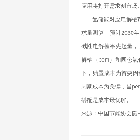
应用将打开需求侧市场
氢储能对应电解槽市场
求量测算，预计2030
碱性电解槽率先起量，
解槽（pem）和固态氧
下，购置成本为首要因
周期成本为关键，当pem
搭配是成本最优解。
来源：中国节能协会碳