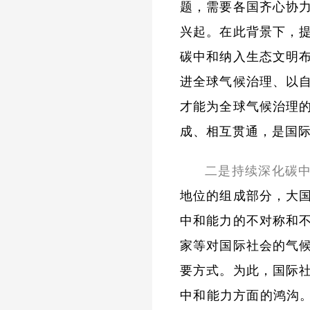
题，需要各国齐心协
兴起。在此背景下，
碳中和纳入生态文明
进全球气候治理、以
才能为全球气候治理
成、相互贯通，是国
二是持续深化碳中
地位的组成部分，大
中和能力的不对称和
家等对国际社会的气
要方式。为此，国际
中和能力方面的鸿沟。