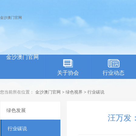
金沙澳门官网
金沙澳门官网
关于协会
行业动态
您当前所在位置：
金沙澳门官网
>
绿色视界
>
行业碳说
绿色发展
汪万发
行业碳说