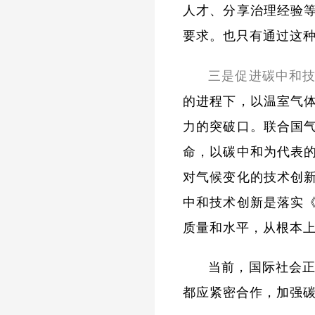
人才、分享治理经验
要求。也只有通过这
三是促进碳中和
的进程下，以温室气
力的突破口。联合国
命，以碳中和为代表
对气候变化的技术创
中和技术创新是落实
质量和水平，从根本
当前，国际社会
都应紧密合作，加强