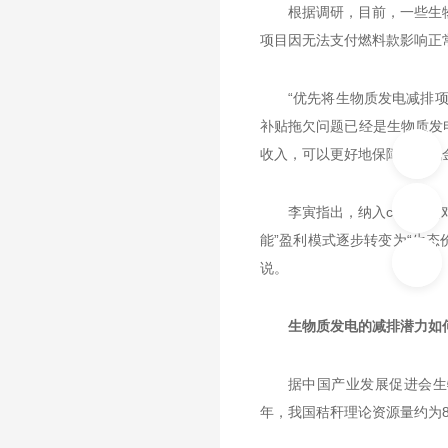
根据调研，目前，一些生
项目因无法支付燃料款影响正
“优先将生物质发电减排
补贴拖欠问题已经是生物质发
收入，可以更好地保障项目现
李寅指出，纳入ccer
能”盈利模式逐步转变为“生态
说。
生物质发电的减排潜力如
据中国产业发展促进会生
年，我国秸秆理论资源量约为8.