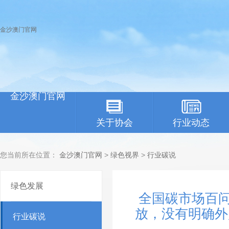
金沙澳门官网
金沙澳门官网
关于协会
行业动态
您当前所在位置：
金沙澳门官网
>
绿色视界
>
行业碳说
绿色发展
全国碳市场百问
放，没有明确外
行业碳说