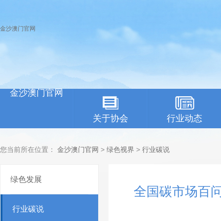
金沙澳门官网
金沙澳门官网
关于协会
行业动态
您当前所在位置：
金沙澳门官网
>
绿色视界
>
行业碳说
绿色发展
全国碳市场百问
行业碳说