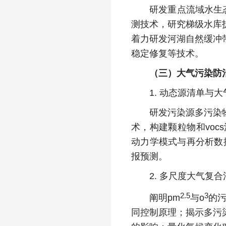
研发重点流域水生态完
测技术，研究梯级水库
着力研发河湖自然缓冲
稳定修复等技术。
（三）大气污染防
1. 动态源清单与大
研发污染源多污染物化
术，构建颗粒物和vo
动力学模式与再分析数
报预测。
2. 多尺度大气复合
2.5
3
阐明pm
与o
的
同控制原理；揭示多污