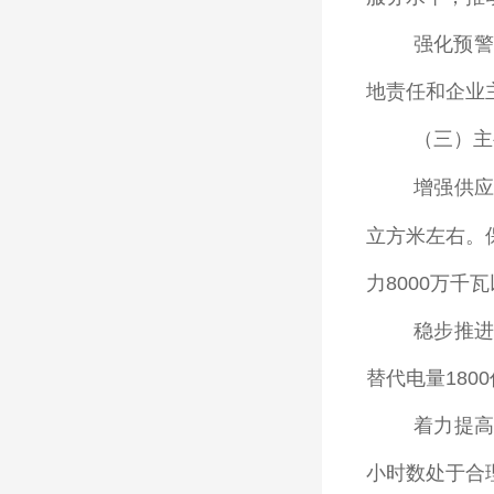
强化预警
地责任和企业
（三）主
增强供
立方米左右。
力
8000
万千瓦
稳步推
替代电量
1800
着力提高
小时数处于合