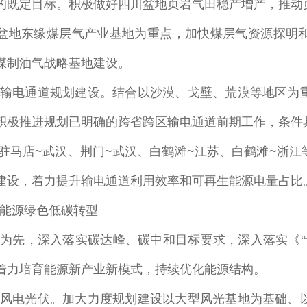
的既定目标。积极做好四川盆地页岩气田稳产增产，推动
盆地东缘煤层气产业基地为重点，加快煤层气资源探明
煤制油气战略基地建设。
输电通道规划建设
。结合以沙漠、戈壁、荒漠等地区为
积极推进规划已明确的跨省跨区输电通道前期工作，条件
驻马店
~
武汉、荆门
~
武汉、白鹤滩
~
江苏、白鹤滩
~
浙江
建设，着力提升输电通道利用效率和可再生能源电量占比
能源绿色低碳转型
为先，深入落实碳达峰、碳中和目标要求，深入落实《“
着力培育能源新产业新模式，持续优化能源结构。
风电光伏
。加大力度规划建设以大型风光基地为基础、