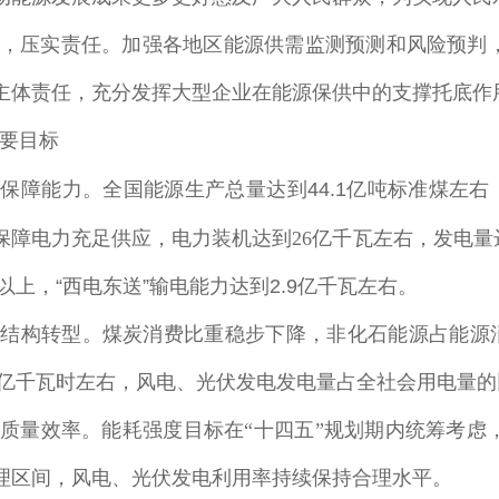
，压实责任
。加强各地区能源供需监测预测和风险预判
主体责任，充分发挥大型企业在能源保供中的支撑托底作
要目标
应保障能力。全国能源生产总量达到
44.1
亿吨标准煤左右
保障电力充足供应，电力装机达到
26
亿千瓦左右，发电量
以上，
“
西电东送
”
输电能力达到
2.9
亿千瓦左右。
进结构转型。煤炭消费比重稳步下降，非化石能源占能源
亿千瓦时左右，风电、光伏发电发电量占全社会用电量的
质量效率。能耗强度目标在“十四五”规划期内统筹考虑
理区间，风电、光伏发电利用率持续保持合理水平。