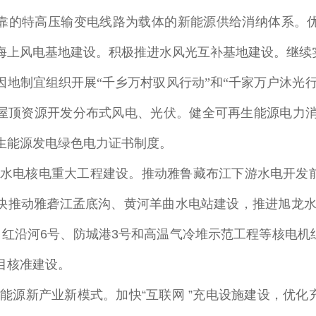
靠的特高压输变电线路为载体的新能源供给消纳体系。
海上风电基地建设。积极推进水风光互补基地建设。继续
因地制宜组织开展“千乡万村驭风行动”和“千家万户沐光
屋顶资源开发分布式风电、光伏。健全可再生能源电力
生能源发电绿色电力证书制度。
水电核电重大工程建设
。推动雅鲁藏布江下游水电开发
快推动雅砻江孟底沟、黄河羊曲水电站建设，推进旭龙
、红沿河
6
号、防城港
3
号和高温气冷堆示范工程等核电机
目核准建设。
能源新产业新模式
。加快
“
互联网
”
充电设施建设，优化