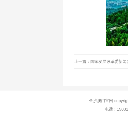
上一篇：国家发展改革委新闻
意见》答记者问
金沙澳门官网 copyr
电话：150