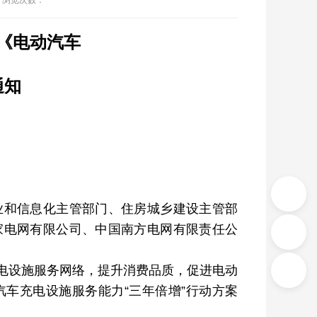
浏览次数：
《电动汽车
通知
业和信息化主管部门、住房城乡建设主管部
家电网有限公司、中国南方电网有限责任公
电设施服务网络，提升消费品质，促进电动
车充电设施服务能力“三年倍增”行动方案