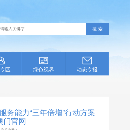
专区
绿色视界
动态专报
服务能力“三年倍增”行动方案
沙澳门官网