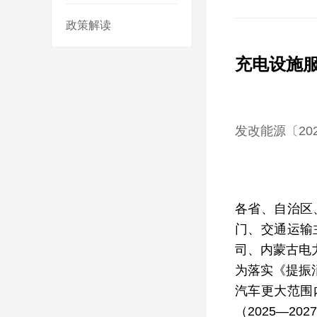
政策解读
充电设施服
发改能源〔202
各省、自治区
门、交通运输
司、内蒙古电
为落实《提振
汽车更大范围
（2025—2