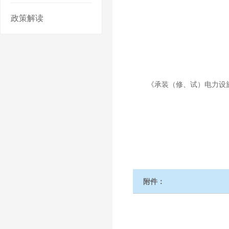
政策解读
《承装（修、试）电力设施许可
附件：