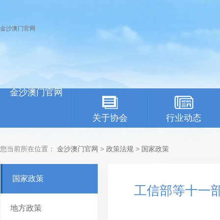
金沙澳门官网
金沙澳门官网
关于协会
行业动态
您当前所在位置：
金沙澳门官网
>
政策法规
>
国家政策
国家政策
工信部等十一部
地方政策