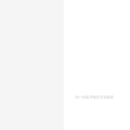
自
生
应
国
中
国
20
扫一扫在手机打开当前页