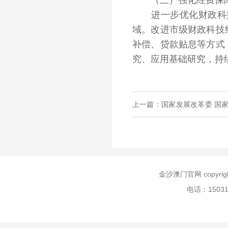
（三）强化经费保
进一步优化财政科技
域。改进市级财政科技
补偿、贷款贴息等方式
究、应用基础研究，持
上一篇：​国家发展改革委 国
好支持新能源汽车下乡和乡村
金沙澳门官网 copyr
电话：150