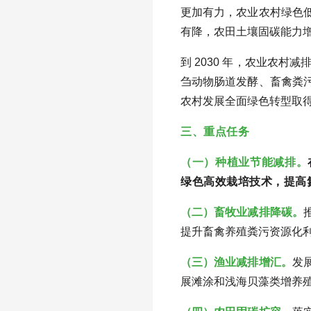
更加有力，农业农村绿色
有降，农田土壤固碳能力
到 2030 年，农业农
刍动物肠道发酵、畜禽粪
农村发展全面绿色转型取
三、重点任务
（一）种植业节能减排。
绿色高效栽培技术，提高
（二）畜牧业减排降碳。
提升畜禽养殖粪污资源化
（三）渔业减排增汇。
发
展滩涂和浅海贝藻类增养