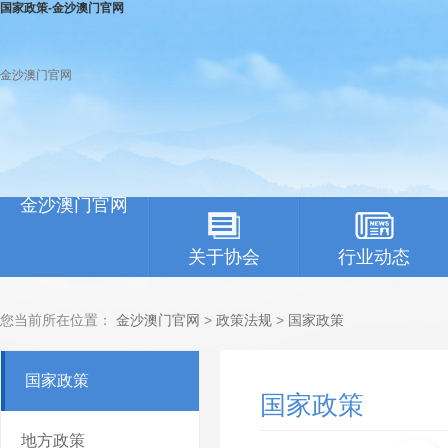
国家政策-金沙澳门官网
金沙澳门官网
金沙澳门官网
关于协会
行业动态
您当前所在位置：
金沙澳门官网
>
政策法规
>
国家政策
国家政策
国家政策
地方政策