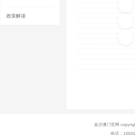
政策解读
金沙澳门官网 copyr
电话：150