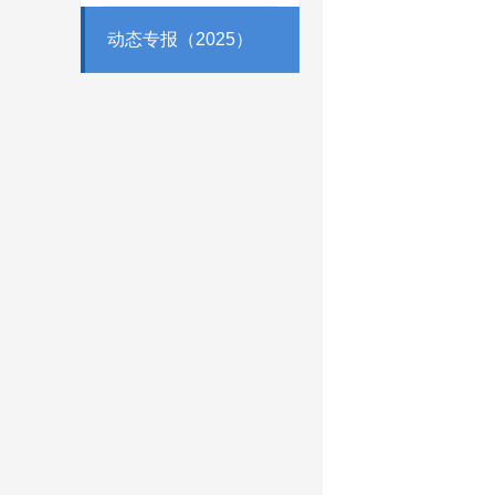
动态专报（2025）