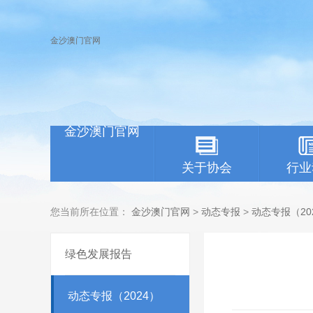
金沙澳门官网
金沙澳门官网
关于协会
行业
您当前所在位置：
金沙澳门官网
>
动态专报
>
动态专报（20
绿色发展报告
动态专报（2024）